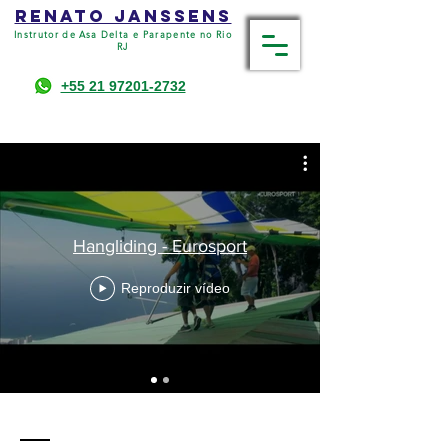
RENATO JANSSENS
Instrutor de Asa Delta e Parapente no Rio
RJ
+55 21 97201-2732
Hangliding - Eurosport
Reproduzir vídeo